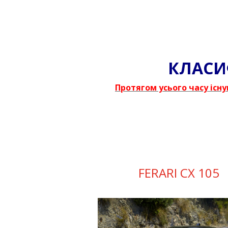
КЛАСИ
Протягом усього часу існ
FERARI CX 105