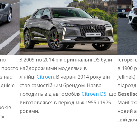
йно
З 2009 по 2014 рік оригінальні DS були
Історія
ж просто
найдорожчими моделями в
в 1900 
з нас
лінійці
Citroën
. В червні 2014 року він
Jelline
однією
став самостійним брендом. Назва
підрозд
походить від автомобіля
Citroën DS
, що
Gesells
виготовлявся в період між 1955 і 1975
Майбаха
років
роками.
новий а
ть
свій до
.