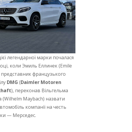
 цієї легендарної марки почалася
році, коли Эмиль Еллинек (Emile
k), представник французького
ілу
DMG
(
Daimler Motoren
chaft
), переконав Вільгельма
 (Wilhelm Maybach) назвати
втомобіль компанії на честь
чки — Мерседес.