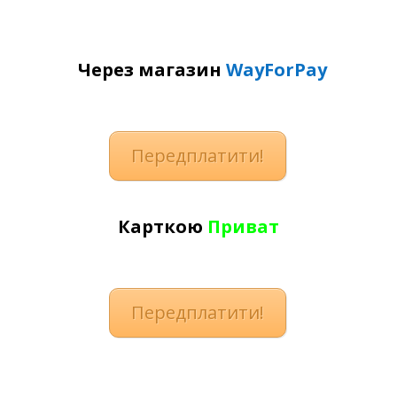
Через магазин
WayForPay
Передплатити!
К
арткою
Приват
Передплатити!