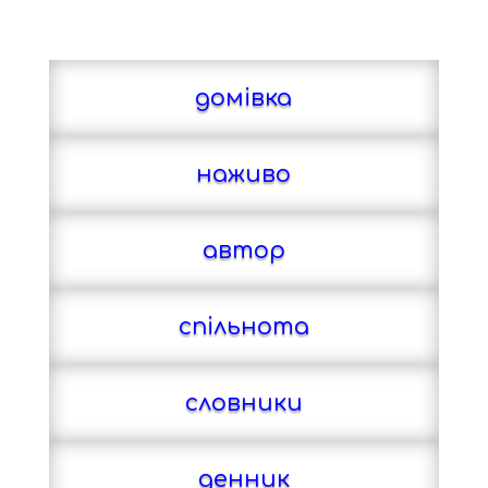
домівка
наживо
aвтор
спільнота
словники
денник