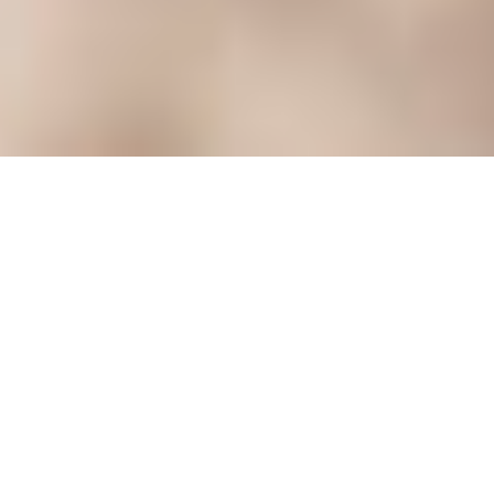
приповідки з шухлядок
про непорадних
коли тісно
бажати комусь на зле
коли нема на те ради