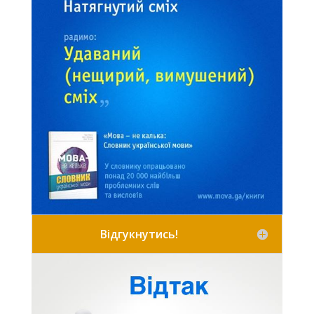
Відгукнутись!