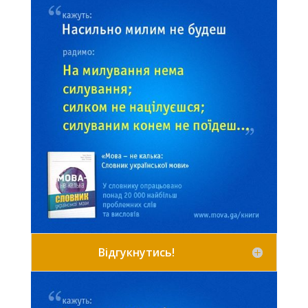
Відгукнутись!