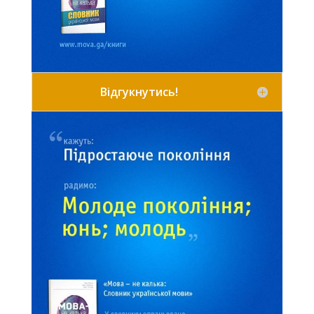
Відгукнутись!