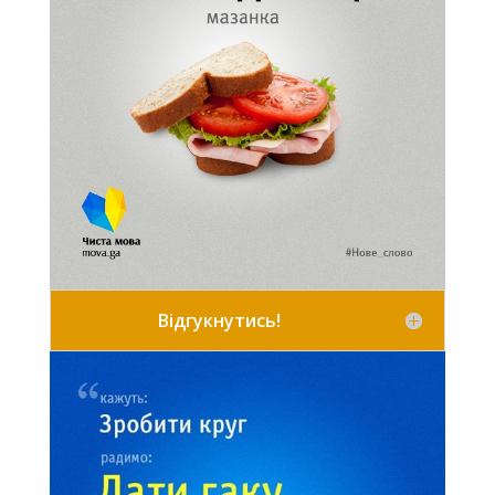
Відгукнутись!