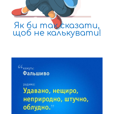
Як би так
сказати,
щоб
не калькувати!