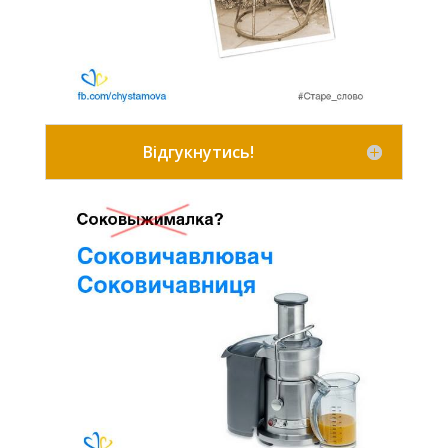
Відгукнутись!