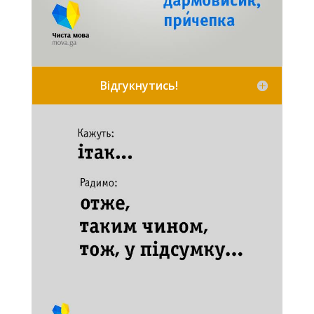
Відгукнутись!