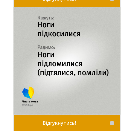
Відгукнутись!