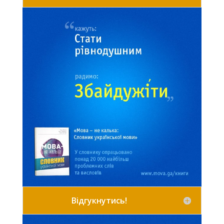
Відгукнутись!