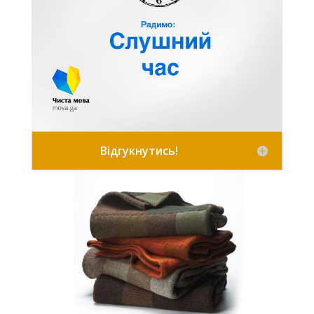
Відгукнутись!