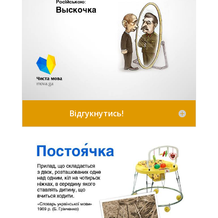
Відгукнутись!